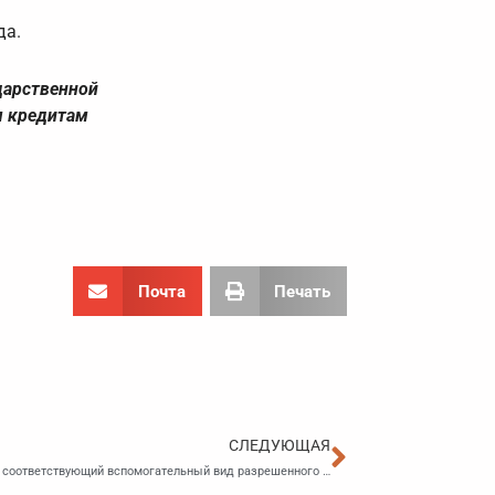
да.
дарственной
м кредитам
Почта
Печать
Следующа
СЛЕДУЮЩАЯ
Чтобы выращивать кур на садовом участке, требуется соответствующий вспомогательный вид разрешенного использования