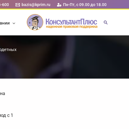
5-600
bazis@kprim.ru
Пн-Пт, с 09.00 до 18.00
ании
годетных
 на
од с 1