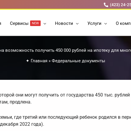
(423) 24-2
я
Cервисы
Новости
Услуги
О комп
NEW
а возможность получить 450 000 рублей на ипотеку для мно
✦
Главная
»
Федеральные документы
орой они могут получить от государства 450 тыс. рублей
ам, продлена.
емьи, где третий или последующий ребенок родился в пери
 декабря 2022 года).