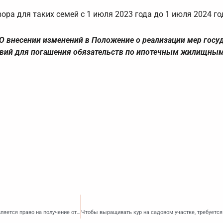
ра для таких семей с 1 июля 2023 года до 1 июля 2024 го
О внесении изменений в Положение о реализации мер госу
ловий для погашения обязательств по ипотечным жилищны
Каким категориям граждан из числа работающих в организациях ОПК предоставляется право на получение отсрочки от мобилизации