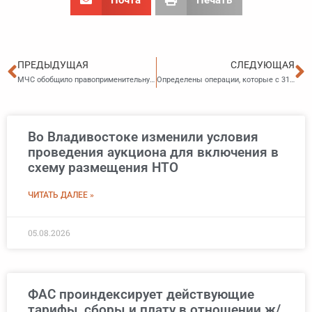
Пред
С
ПРЕДЫДУЩАЯ
СЛЕДУЮЩАЯ
МЧС обобщило правоприменительную практику за прошлый год
Определены операции, которые с 31 мая подлежат обязательному контролю со стороны лизинговых компаний
Во Владивостоке изменили условия
проведения аукциона для включения в
схему размещения НТО
ЧИТАТЬ ДАЛЕЕ »
05.08.2026
ФАС проиндексирует действующие
тарифы, сборы и плату в отношении ж/