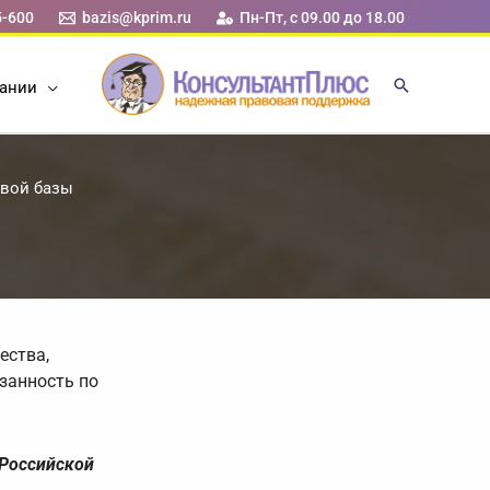
5-600
bazis@kprim.ru
Пн-Пт, с 09.00 до 18.00
ании
овой базы
ества,
занность по
 Российской