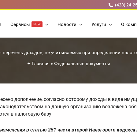
(423) 24-2
я
Cервисы
Новости
Услуги
О комп
NEW
 перечень доходов, не учитываемых при определении налог
✦
Главная
»
Федеральные документы
несено дополнение, согласно которому доходы в виде имущ
и законодательством на данную организацию возложена обя
тся в налоговую базу.
изменения в статью 251 части второй Налогового кодекса