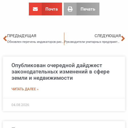
Почта
Печать
Пред
С
ПРЕДЫДУЩАЯ
СЛЕДУЮЩАЯ
Обновлен перечень индикаторов риска при лицензировании производства лекарств
Руководители унитарных предприятий будут проходить регулярную переаттестацию
Опубликован очередной дайджест
законодательных изменений в сфере
земли и недвижимости
ЧИТАТЬ ДАЛЕЕ »
04.08.2026