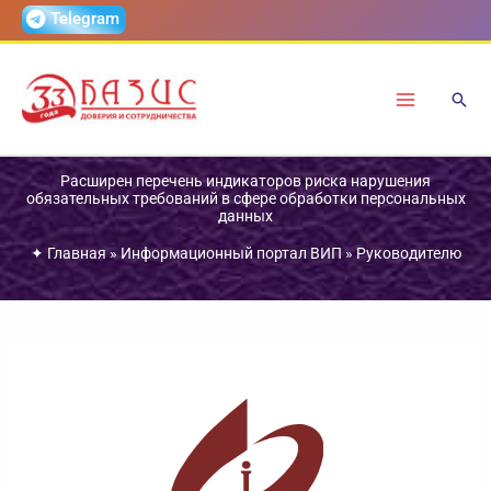
Перейти
Telegram
к
содержимому
Расширен перечень индикаторов риска нарушения
обязательных требований в сфере обработки персональных
данных
✦
Главная
»
Информационный портал ВИП
»
Руководителю