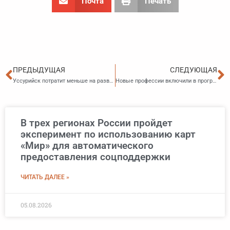
Почта
Печать
Пред
С
ПРЕДЫДУЩАЯ
СЛЕДУЮЩАЯ
Уссурийск потратит меньше на развитие малого и среднего предпринимательства Уссурийска
Новые профессии включили в программу повышения мобильности трудовых ресурсов
В трех регионах России пройдет
эксперимент по использованию карт
«Мир» для автоматического
предоставления соцподдержки
ЧИТАТЬ ДАЛЕЕ »
05.08.2026