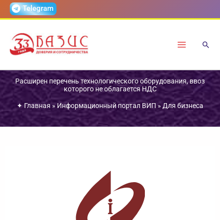
Перейти
Telegram
к
содержимому
Расширен перечень технологического оборудования, ввоз
которого не облагается НДС
✦
Главная
»
Информационный портал ВИП
»
Для бизнеса