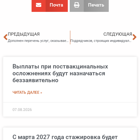
Почта
Печать
Пред
С
ПРЕДЫДУЩАЯ
СЛЕДУЮЩАЯ
Дополнен перечень услуг, оказываемых в международных аэропортах РФ, облагаемых нулевым НДС
Подрядчиков, строящих индивидуальные жилые дома с использованием эскроу, освободили от НДС
Выплаты при поствакцинальных
осложнениях будут назначаться
беззаявительно
ЧИТАТЬ ДАЛЕЕ »
07.08.2026
С марта 2027 года стажировка будет