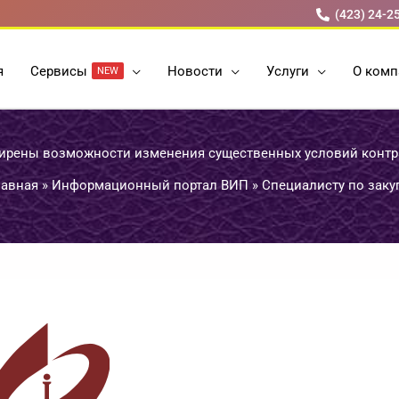
(423) 24-2
я
Cервисы
Новости
Услуги
О комп
NEW
ирены возможности изменения существенных условий контр
лавная
»
Информационный портал ВИП
»
Специалисту по заку