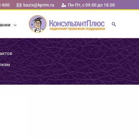
5-600
bazis@kprim.ru
Пн-Пт, с 09.00 до 18.00
ании
актов
пкам