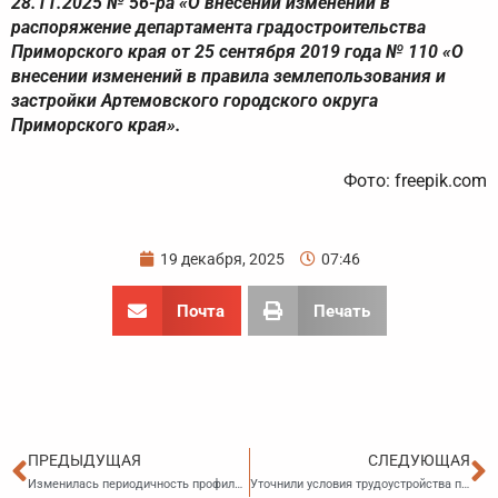
28.11.2025 № 56-ра «О внесении изменений в
распоряжение департамента градостроительства
Приморского края от 25 сентября 2019 года № 110 «О
внесении изменений в правила землепользования и
застройки Артемовского городского округа
Приморского края».
Фото: freepik.com
19 декабря, 2025
07:46
Почта
Печать
Пред
С
ПРЕДЫДУЩАЯ
СЛЕДУЮЩАЯ
Изменилась периодичность профилактических визитов в рамках регионального геологического контроля
Уточнили условия трудоустройства по программе «Земский тренер»