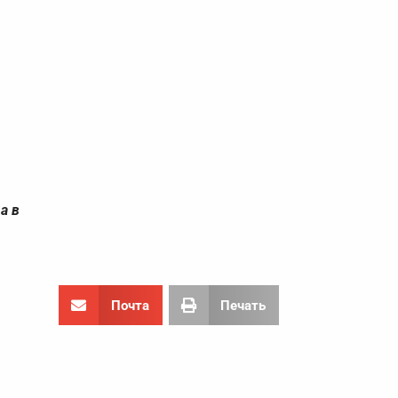
а в
Почта
Печать