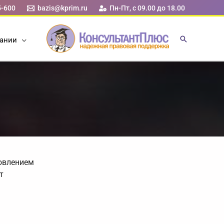
5-600
bazis@kprim.ru
Пн-Пт, с 09.00 до 18.00
ании
новлением
т