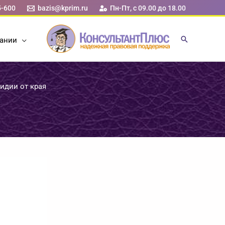
5-600
bazis@kprim.ru
Пн-Пт, с 09.00 до 18.00
ании
идии от края