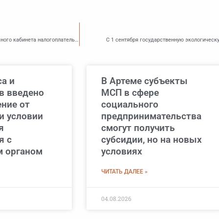
Методику проведения оценки финансово-хозяйственного состояния на базе «Личного кабинета налогоплательщика юридического лица» обновили
С 1 сентября государственную экологическ
а и
В Артеме субъекты
в введено
МСП в сфере
ние от
социального
и условии
предпринимательства
я
смогут получить
я с
субсидии, но на новых
 органом
условиях
ЧИТАТЬ ДАЛЕЕ »
04.08.2026