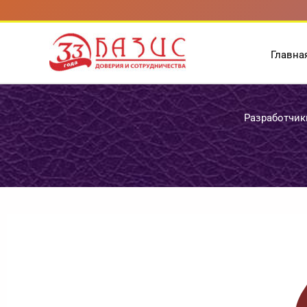
Перейти
к
содержимому
Главна
Разработчик