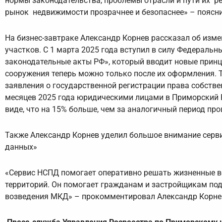
нормы законодательства, проблемы отрасли и пути их р
рынок недвижимости прозрачнее и безопаснее» – поясни
На бизнес-завтраке Александр Корнев рассказал об изм
участков. С 1 марта 2025 года вступил в силу Федеральн
законодательные акты РФ», который вводит новые принц
сооружения теперь можно только после их оформления. 
заявления о государственной регистрации права собстве
месяцев 2025 года юридическими лицами в Приморский Ро
виде, что на 15% больше, чем за аналогичный период про
Также Александр Корнев уделил большое внимание сер
данных»
«Сервис НСПД помогает оперативно решать жизненные в
территорий. Он помогает гражданам и застройщикам под
возведения МКД» – прокомментировал Александр Корнев