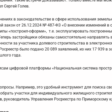
ешения. Такие встречи доказывают: только вместе мы мо
л Сергей Голев.
енениях в законодательстве в сфере использования земель
ый закон от 26.12.2024 № 487-ФЗ «О внесении изменений в
ипы «построил-оформи», т.е. эксплуатировать построенны
Теперь застройщики обязаны самостоятельно направлять 
нности за участника долевого строительства в электронном
среестр было подано 20 089 заявлений, из них 17 939 в 
шлого года.
висам цифровой платформы «Национальная система прост
опросы. Например, это удобный инструмент для поиска с
обрать участки для индивидуального жилищного строител
, руководитель Управления Росреестра по Приморскому к