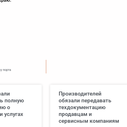
краю.
у порта
зали
Производителей
ь полную
обязали передавать
ию о
техдокументацию
и услугах
продавцам и
сервисным компаниям