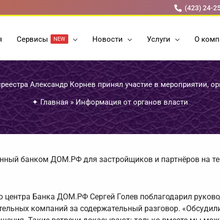
(423) 24-2
я
Cервисы
Новости
Услуги
О комп
NEW
реестра Александр Корнев принял участие в мероприятии, 
✦
Главная
»
Информация от органов власти
анный банком ДОМ.РФ для застройщиков и партнёров на т
 центра Банка ДОМ.РФ Сергей Голев поблагодарил руково
тельных компаний за содержательный разговор. «Обсудил