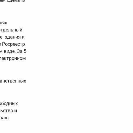
жем сделать
ных
 отдельный
е здания и
в Росреестр
 виде. За 5
электронном
ранственных
вободных
ьства и
раю.