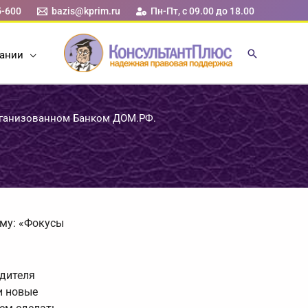
5-600
bazis@kprim.ru
Пн-Пт, с 09.00 до 18.00
ании
организованном Банком ДОМ.РФ.
ему: «Фокусы
дителя
и новые