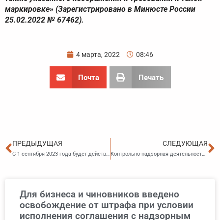
маркировке» (Зарегистрировано в Минюсте России
25.02.2022 № 67462).
4 марта, 2022
08:46
Почта
Печать
Пред
С
ПРЕДЫДУЩАЯ
СЛЕДУЮЩАЯ
С 1 сентября 2023 года будет действовать порядок учета и выдачи работникам личных медицинских книжек
Контрольно-надзорная деятельность: новые формы проверочных листов
Для бизнеса и чиновников введено
освобождение от штрафа при условии
исполнения соглашения с надзорным