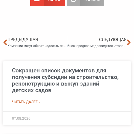
Пред
С
ПРЕДЫДУЩАЯ
СЛЕДУЮЩАЯ
Компании могут обязать сделать пятницу сокращённым рабочим днём
Внеочередное медосвидетельствование водителей: за отказ могут лишить прав
Сокращен список документов для
получения субсидии на строительство,
реконструкцию и выкуп зданий
детских садов
ЧИТАТЬ ДАЛЕЕ »
07.08.2026