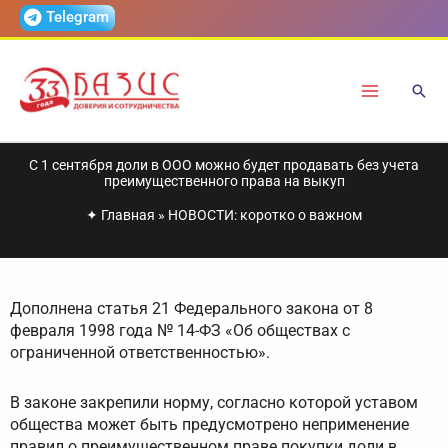
Перейти
Telegram
к
содержимому
С 1 сентября доли в ООО можно будет продавать без учета
преимущественного права на выкуп
✦
Главная
»
НОВОСТИ: коротко о важном
Дополнена статья 21 Федерального закона от 8
февраля 1998 года № 14-ФЗ «Об обществах с
ограниченной ответственностью».
В законе закрепили норму, согласно которой уставом
общества может быть предусмотрено неприменение
правил о преимущественном праве покупки доли в