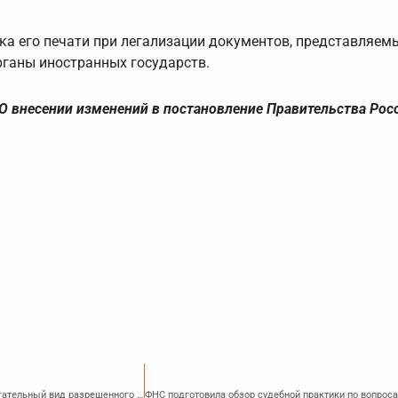
ка его печати при легализации документов, представляем
ганы иностранных государств.
О внесении изменений в постановление Правительства Рос
Чтобы выращивать кур на садовом участке, требуется соответствующий вспомогательный вид разрешенного использования