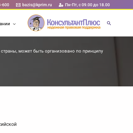
5-600
bazis@kprim.ru
Пн-Пт, с 09.00 до 18.00
ании
 страны, может быть организовано по принципу
сийской