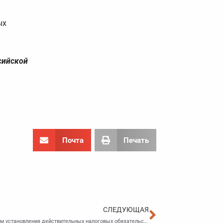
ых
сийской
Почта
Печать
Следующа
СЛЕДУЮЩАЯ
ФНС подготовила обзор судебной практики по вопросам установления действительных налоговых обязательств налогоплательщика по итогам налоговой проверки