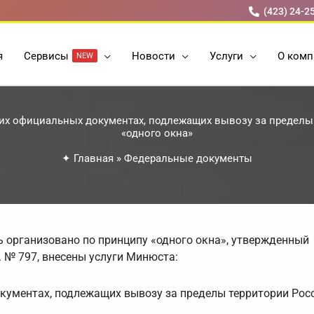
(423) 24-2
я
Cервисы
Новости
Услуги
О комп
NEW
ких официальных документах, подлежащих вывозу за пределы
«одного окна»
✦
Главная
»
Федеральные документы
ь организовано по принципу «одного окна», утвержденный
. № 797, внесены услуги Минюста:
кументах, подлежащих вывозу за пределы территории Рос