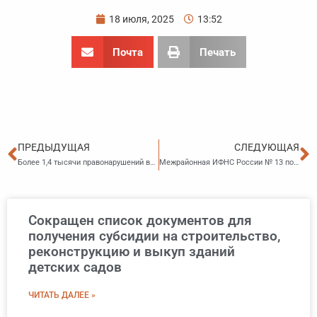
18 июля, 2025
13:52
Почта
Печать
Пред
С
ПРЕДЫДУЩАЯ
СЛЕДУЮЩАЯ
Более 1,4 тысячи правонарушений выявили уссурийские таможенники за 6 месяцев 2025 года
Межрайонная ИФНС России № 13 по Приморскому краю проведет вебинар
Сокращен список документов для
получения субсидии на строительство,
реконструкцию и выкуп зданий
детских садов
ЧИТАТЬ ДАЛЕЕ »