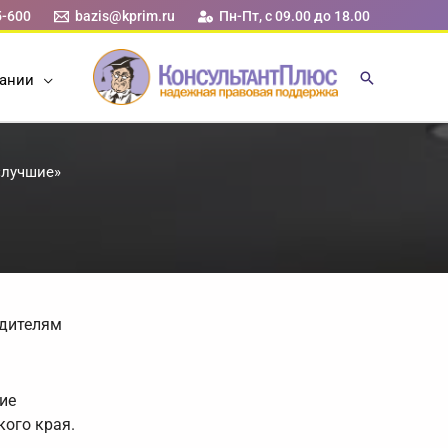
5-600
bazis@kprim.ru
Пн-Пт, с 09.00 до 18.00
ании
«лучшие»
едителям
ие
ого края.