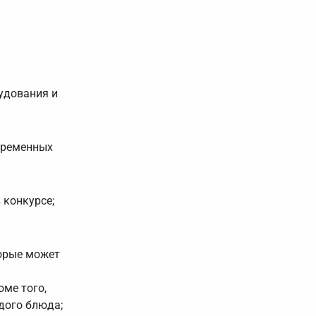
удования и
временных
 конкурсе;
торые может
оме того,
дого блюда;