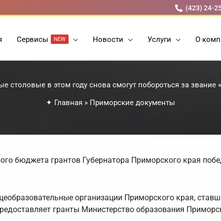
(423) 24-2
я
Cервисы
Новости
Услуги
О комп
NEW
е столовые в этом году снова смогут побороться за звание 
✦
Главная
»
Приморские документы
вого бюджета грантов Губернатора Приморского края поб
щеобразовательные организации Приморского края, ставш
редоставляет гранты Министерство образования Приморск