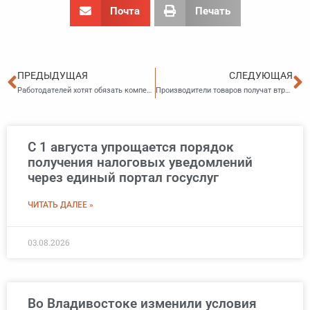
Почта
Печать
Пред
С
ПРЕДЫДУЩАЯ
СЛЕДУЮЩАЯ
Работодателей хотят обязать компенсировать убытки работнику из-за сорванного отпуска
Производители товаров получат втрое меньшую субсидию на покупку оборудования
С 1 августа упрощается порядок
получения налоговых уведомлений
через единый портал госуслуг
ЧИТАТЬ ДАЛЕЕ »
03.08.2026
Во Владивостоке изменили условия