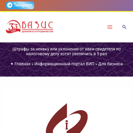
Перейти
Telegram
к
содержимому
Штрафы за неявку или уклонение от явки свидетеля по
налоговому делу хотят увеличить в 5 раз
✦
Главная
»
Информационный портал ВИП
»
Для бизнеса