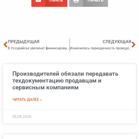
Пред
С
ПРЕДЫДУЩАЯ
СЛЕДУЮЩАЯ
В Уссурийске увеличат финансирование программы переселения граждан из аварийного жилья
Изменилась периодичность проведения контрольных мероприятий надзорными органами в сфере соцобслуживания
Производителей обязали передавать
техдокументацию продавцам и
сервисным компаниям
ЧИТАТЬ ДАЛЕЕ »
05.08.2026