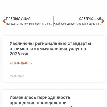
Пред
С
ПРЕДЫДУЩАЯ
СЛЕДУЮЩАЯ
Погашать ипотеку многодетным семьям край будет по-новому
Край субсидирует модернизацию коммунальной инфраструктуры
Увеличены региональные стандарты
стоимости коммунальных услуг на
2026 год
ЧИТАТЬ ДАЛЕЕ »
03.08.2026
Изменилась периодичность
проведения проверок при