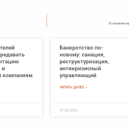
Установлен в
телей
Банкротство по-
ередавать
новому: санация,
нтацию
реструктуризация,
 и
антикризисный
м компаниям
управляющий
ЧИТАТЬ ДАЛЕЕ »
07.08.2026