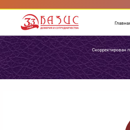
Перейти
к
содержимому
Главна
Скорректирован п