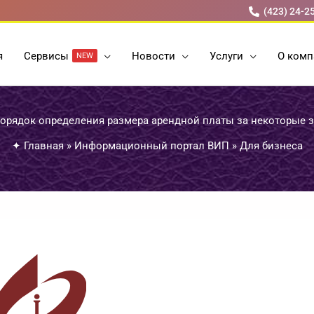
(423) 24-2
я
Cервисы
Новости
Услуги
О комп
NEW
орядок определения размера арендной платы за некоторые 
✦
Главная
»
Информационный портал ВИП
»
Для бизнеса