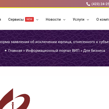
(423) 24-2
я
Cервисы
Новости
Услуги
О комп
NEW
орма заявления об исключении юрлица, отнесенного к субъ
✦
Главная
»
Информационный портал ВИП
»
Для бизнеса