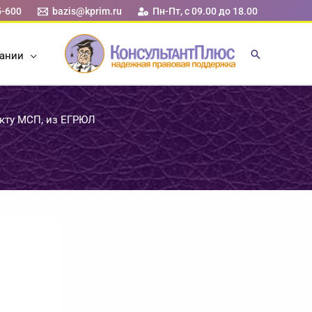
5-600
bazis@kprim.ru
Пн-Пт, с 09.00 до 18.00
ании
екту МСП, из ЕГРЮЛ