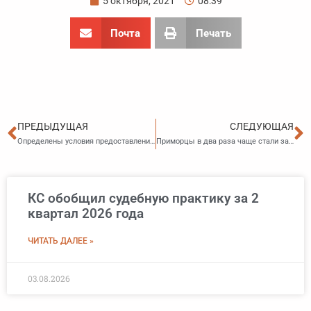
5 октября, 2021
08:39
Почта
Печать
Пред
С
ПРЕДЫДУЩАЯ
СЛЕДУЮЩАЯ
Определены условия предоставления субсидий из бюджета Владивостока юрлицам и ИП
Приморцы в два раза чаще стали заключать договоры на «долевое» строительство
КС обобщил судебную практику за 2
квартал 2026 года
ЧИТАТЬ ДАЛЕЕ »
03.08.2026