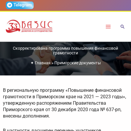
Перейти
Telegram
к
содержимому
Скорректирована программа повышения финансовой
грамотности
✦
Главная
»
Приморские документы
В региональную программу «Повышение финансовой
грамотности в Приморском крае на 2021 — 2023 годы»,
утвержденную распоряжением Правительства
Приморского края от 30 декабря 2020 года № 637-рп,
внесены дополнения.
В частности, расширен перечень участников