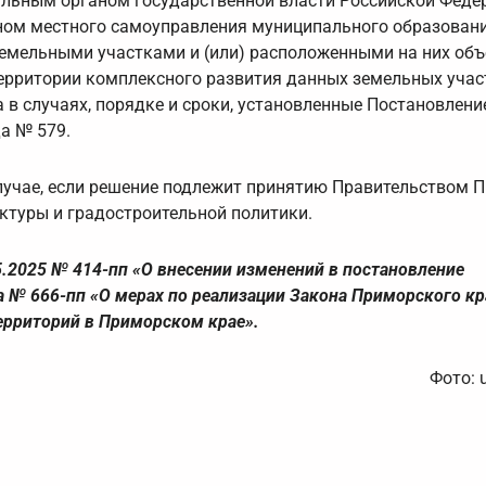
альным органом государственной власти Российской Феде
аном местного самоуправления муниципального образован
емельными участками и (или) расположенными на них об
ерритории комплексного развития данных земельных участ
в случаях, порядке и сроки, установленные Постановлен
а № 579.
лучае, если решение подлежит принятию Правительством 
ктуры и градостроительной политики.
.2025 № 414-пп «О внесении изменений в постановление
а № 666-пп «О мерах по реализации Закона Приморского кр
ерриторий в Приморском крае».
Фото: 