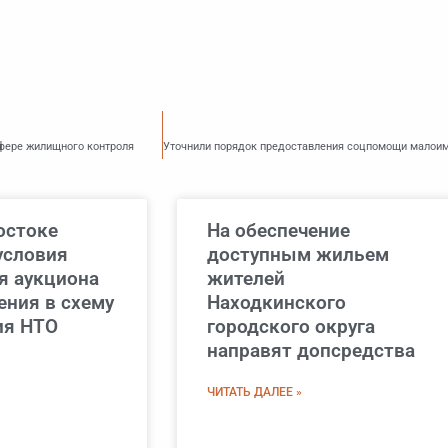
фере жилищного контроля
остоке
На обеспечение
условия
доступным жильем
я аукциона
жителей
ения в схему
Находкинского
ия НТО
городского округа
направят допсредства
ЧИТАТЬ ДАЛЕЕ »