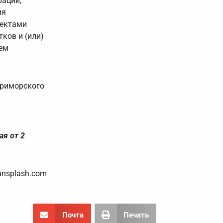
рации,
ия
ъектами
ков и (или)
ием
Приморского
ая от 2
unsplash.com
Почта
Печать