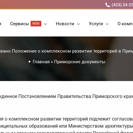
(423) 24-2
я
Cервисы
Новости
Услуги
О комп
NEW
вано Положение о комплексном развитии территорий в При
✦
Главная
»
Приморские документы
ржденное Постановлением Правительства Приморского края
ия о комплексном развитии территорий подлежит согласо
иципальных образований или Министерством архитектуры