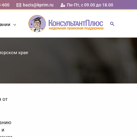
5-600
bazis@kprim.ru
Пн-Пт, с 09.00 до 18.00
ании
морском крае
 от
ванию
 и