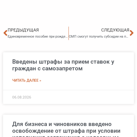
Пред
С
ПРЕДЫДУЩАЯ
СЛЕДУЮЩАЯ
Единовременное пособие при рождении ребенка может увеличиться в два раза
СМП смогут получить субсидии на покупку производственного оборудования
Введены штрафы за прием ставок у
граждан с самозапретом
ЧИТАТЬ ДАЛЕЕ »
06.08.2026
Для бизнеса и чиновников введено
освобождение от штрафа при условии