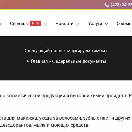
(423) 24-2
я
Cервисы
Новости
Услуги
О комп
NEW
Следующий пошел: маркируем химбыт
✦
Главная
»
Федеральные документы
о-косметической продукции и бытовой химии пройдет в Р
тв для макияжа, ухода за волосами, зубных паст и других
, дезодорантов, мыла и моющих средств.