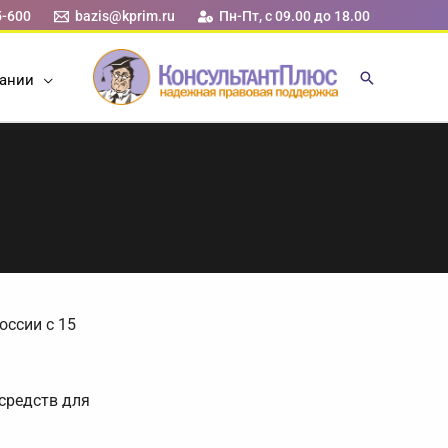
5-600
bazis@kprim.ru
Пн-Пт, с 09.00 до 18.00
ании
оссии с 15
 средств для