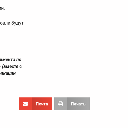
ии.
говли будут
римента по
(вместе с
фикации
Почта
Печать