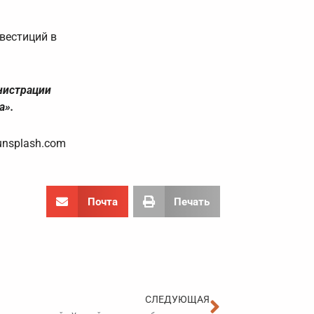
вестиций в
нистрации
а».
unsplash.com
Почта
Печать
Следующа
СЛЕДУЮЩАЯ