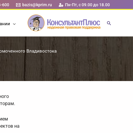
5-600
bazis@kprim.ru
Пн-Пт, с 09.00 до 18.00
ании
омоченного Владивостока
ного
сторам.
нием
ектов на