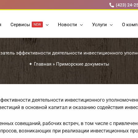
(423) 24-2
я
Cервисы
Новости
Услуги
О комп
NEW
затель эффективности деятельности инвестиционного уполн
✦
Главная
»
Приморские документы
ффективности деятельности инвестиционного уполномочен
вестиций в основной капитал и оказанию содействия инве
енных совещаний, рабочих встреч, в том числе с привлече
вопросов, возникающих при реализации инвестиционных про