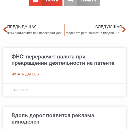
Пред
С
ПРЕДЫДУЩАЯ
СЛЕДУЮЩАЯ
ФНС разъяснила как проверяют декларации 3-НДФЛ, в которых заявлены к зачету иностранные налоги
Росреестр разъясняет: У владельцев «проблемных» земельных участков осталось два года на исправление нарушений.
ФНС: перерасчет налога при
прекращении деятельности на патенте
ЧИТАТЬ ДАЛЕЕ »
04.08.2026
Вдоль дорог появится реклама
виноделен