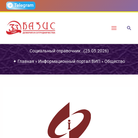
Перейти
Telegram
к
содержимому
Социальный справочник…(25.05.2026)
✦
Главная
»
Информационный портал ВИП
»
Общество