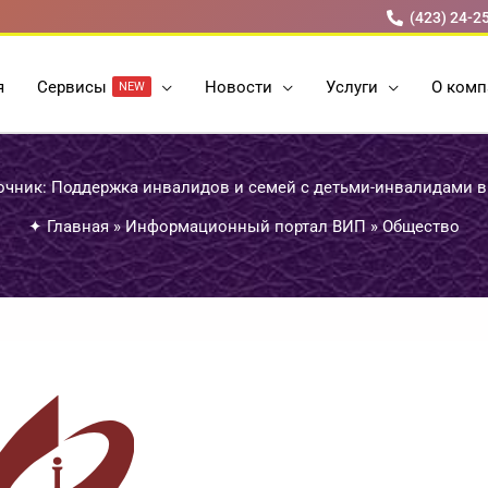
(423) 24-2
я
Cервисы
Новости
Услуги
О комп
NEW
чник: Поддержка инвалидов и семей с детьми-инвалидами 
✦
Главная
»
Информационный портал ВИП
»
Общество