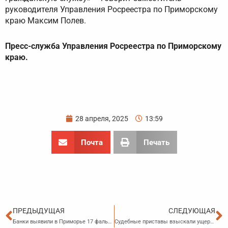
руководителя Управления Росреестра по Приморскому
краю Максим Полев.
Пресс-служба Управления Росреестра по Приморскому
краю.
28 апреля, 2025
13:59
Почта
Печать
Пред
С
ПРЕДЫДУЩАЯ
СЛЕДУЮЩАЯ
Банки выявили в Приморье 17 фальшивых банкнот
Судебные приставы взыскали ущерб с бывшего сотрудника банка