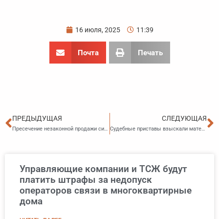
16 июля, 2025
11:39
Почта
Печать
Пред
С
ПРЕДЫДУЩАЯ
СЛЕДУЮЩАЯ
Пресечение незаконной продажи сим-карт
Судебные приставы взыскали материальный ущерб с работника за недостачу на складе
Управляющие компании и ТСЖ будут
платить штрафы за недопуск
операторов связи в многоквартирные
дома