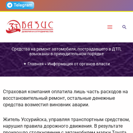
Перейти
Telegram
к
содержимому
Средства на ремонт автомобиля, пострадавшего в ДТП,
взысканы в принудительном порядке
✦
Главная
»
Информация от органов власти
Страховая компания оплатила лишь часть расходов на
восстановительный ремонт, остальные денежные
средства возместил виновник аварии.
Житель Уссурийска, управляя транспортным средством,
нарушил правила дорожного движения. В результате
произошло столкновение с автомобилем марки Toyota