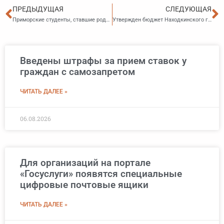
Пред
С
ПРЕДЫДУЩАЯ
СЛЕДУЮЩАЯ
Приморские студенты, ставшие родителями, будут получать ежемесячные выплаты
Утвержден бюджет Находкинского городского округа на 2026 год и плановый период 2027 и 2028 годов
Введены штрафы за прием ставок у
граждан с самозапретом
ЧИТАТЬ ДАЛЕЕ »
06.08.2026
Для организаций на портале
«Госуслуги» появятся специальные
цифровые почтовые ящики
ЧИТАТЬ ДАЛЕЕ »