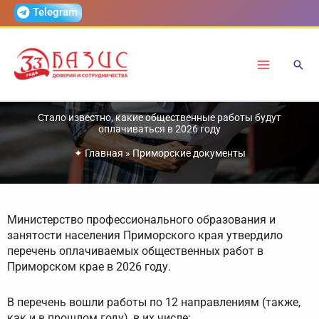
Перейти
Telegram
к
содержимому
Стало известно, какие общественные работы будут
оплачиваться в 2026 году
✦
Главная
»
Приморские документы
Министерство профессионального образования и
занятости населения Приморского края утвердило
перечень оплачиваемых общественных работ в
Приморском крае в 2026 году.
В перечень вошли работы по 12 направлениям (также,
как и в прошлом году), в их числе: