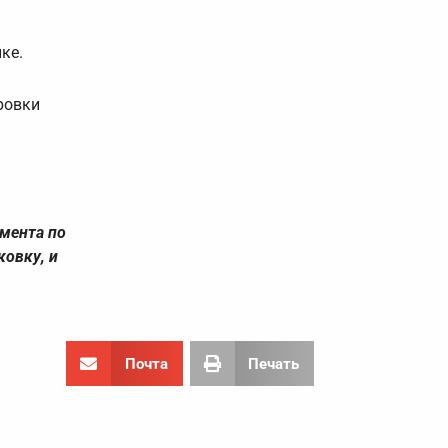
ке.
ровки
мента по
овку, и
Почта
Печать