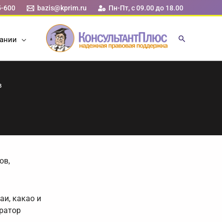
5-600
bazis@kprim.ru
Пн-Пт, с 09.00 до 18.00
ании
в
ов,
аи, какао и
ратор