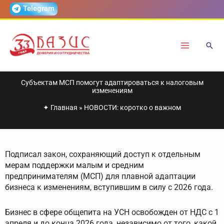
Перейти
Telegram
к
содержимому
Субъектам МСП помогут адаптироваться к налоговым
изменениям
✦
Главная
»
НОВОСТИ: коротко о важном
Подписал закон, сохраняющий доступ к отдельным
мерам поддержки малым и средним
предпринимателям (МСП) для плавной адаптации
бизнеса к изменениям, вступившим в силу с 2026 года.
Бизнес в сфере общепита на УСН освобожден от НДС с 1
апреля и до конца 2026 года, независимо от того, какой