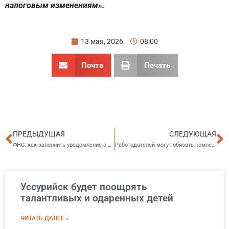
налоговым изменениям».
13 мая, 2026
08:00
Почта
Печать
Пред
С
ПРЕДЫДУЩАЯ
СЛЕДУЮЩАЯ
ФНС: как заполнить уведомление о переходе на УСН и уведомление об изменении объекта налогообложения по УСН
Работодателей могут обязать компенсировать вахтовикам переработки при увольнении
Уссурийск будет поощрять
талантливых и одаренных детей
ЧИТАТЬ ДАЛЕЕ »