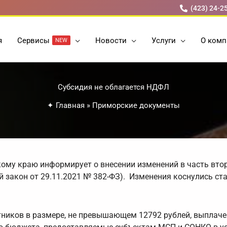
(423) 24-2
я
Cервисы
Новости
Услуги
О комп
NEW
Субсидия не облагается НДФЛ
✦
Главная
»
Приморские документы
ому краю информирует о внесении изменений в часть вто
закон от 29.11.2021 № 382-ФЗ). Изменения коснулись ста
тников в размере, не превышающем 12792 рублей, выплач