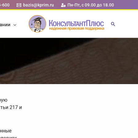
5-600
bazis@kprim.ru
Пн-Пт, с 09.00 до 18.00
ании
рую
тьи 217 и
енные