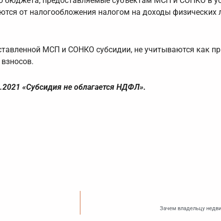
о бюджета, предоставляемые субъектам МСП и СОНКО в у
аются от налогообложения налогом на доходы физических 
ставленной МСП и СОНКО субсидии, не учитываются как пр
 взносов.
.2021 «Субсидия не облагается НДФЛ».
Зачем владельцу недви