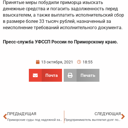
Принятые меры побудили приморца изыскать
денежные средства и погасить задолженность перед
взыскателем, а также выплатить исполнительский сбор
в размере более 33 тысяч рублей, назначенный за
неисполнение требований исполнительного документа.
Пресс-служба УФССП России по Приморскому краю.
13 октября, 2021
18:55
Почта
Печать
Пред
С
ПРЕДЫДУЩАЯ
СЛЕДУЮЩАЯ
Приморские суды под надежной защитой судебных приставов по ОУПДС
Предприниматель выплатил долг после ареста имущества