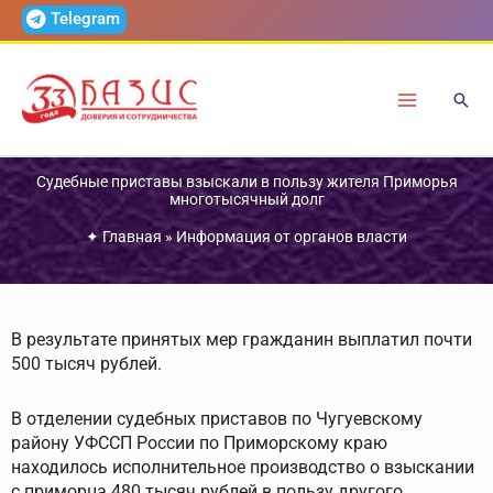
Перейти
Telegram
к
содержимому
Судебные приставы взыскали в пользу жителя Приморья
многотысячный долг
✦
Главная
»
Информация от органов власти
В результате принятых мер гражданин выплатил почти
500 тысяч рублей.
В отделении судебных приставов по Чугуевскому
району УФССП России по Приморскому краю
находилось исполнительное производство о взыскании
с приморца 480 тысяч рублей в пользу другого