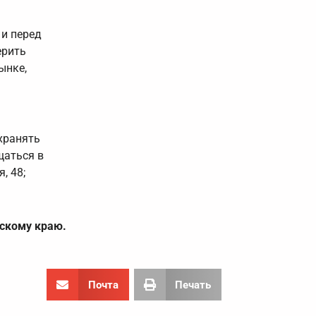
и перед
ерить
ынке,
хранять
щаться в
, 48;
скому краю.
Почта
Печать