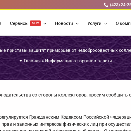
(423) 24-2
я
Cервисы
Новости
Услуги
О комп
NEW
ые приставы защитят приморцев от недобросовестных колл
✦
Главная
»
Информация от органов власти
онодательства со стороны коллекторов, просим сообщить о
регулируется Гражданским Кодексом Российской Федераци
 прав и законных интересов физических лиц при осуществ