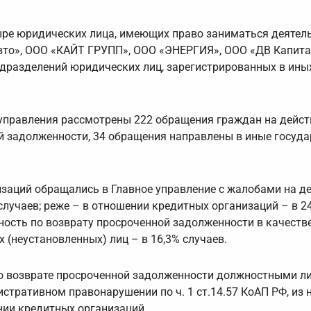
ыре юридических лица, имеющих право заниматься деятел
вто», ООО «КАЙТ ГРУПП», ООО «ЭНЕРГИЯ», ООО «ДВ Капитал
дразделений юридических лиц, зарегистрированных в ины
управления рассмотрены 222 обращения граждан на дейст
й задолженности, 34 обращения направлены в иные госуд
изаций обращались в Главное управление с жалобами на д
лучаев; реже – в отношении кредитных организаций – в 24
ость по возврату просроченной задолженности в качеств
х (неустановленных) лиц – в 16,3% случаев.
о возврате просроченной задолженности должностными л
тративном правонарушении по ч. 1 ст.14.57 КоАП РФ, из н
нии кредитных организаций.