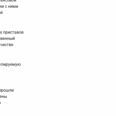
нансовой
ии с ними
ой
х приставов
твенный
ачестве
гулируемую
 прошли
чены
я