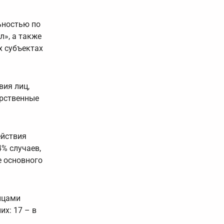
ьностью по
», а также
х субъектах
вия лиц,
арственные
ействия
% случаев,
е основного
ицами
их: 17 – в