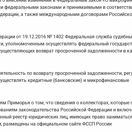
и о внесении изменений в Федеральный закон «О микрофи
ми федеральными законами и принимаемыми в соответств
дерации, а также международными договорами Российск
рации от 19.12.2016 № 1402 Федеральная служба судебны
ти, уполномоченным осуществлять федеральный государс
осуществляющих возврат просроченной задолженности в к
ятельность по возврату просроченной задолженности, ре
существлять кредитные (банковские) и микрофинансовые
м Приморья о том, что сведения о коллекторах, которые
бованиям законодательства Российской Федерации и вклю
енный реестр юридических лиц, имеющих право заниматьс
и, размещены на официальном сайте ФССП России