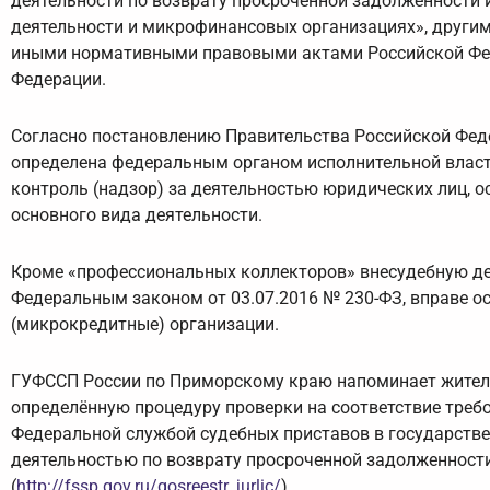
деятельности по возврату просроченной задолженности 
деятельности и микрофинансовых организациях», други
иными нормативными правовыми актами Российской Фе
Федерации.
Согласно постановлению Правительства Российской Феде
определена федеральным органом исполнительной влас
контроль (надзор) за деятельностью юридических лиц, 
основного вида деятельности.
Кроме «профессиональных коллекторов» внесудебную де
Федеральным законом от 03.07.2016 № 230-ФЗ, вправе о
(микрокредитные) организации.
ГУФССП России по Приморскому краю напоминает жителя
определённую процедуру проверки на соответствие тре
Федеральной службой судебных приставов в государств
деятельностью по возврату просроченной задолженност
(
http://fssp.gov.ru/gosreestr_jurlic/
).