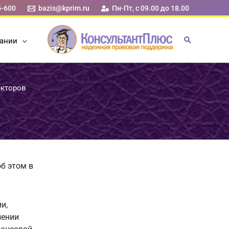
5-600
bazis@kprim.ru
Пн-Пт, с 09.00 до 18.00
ании
екторов
б этом в
и,
лении