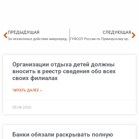
Пред
С
ПРЕДЫДУЩАЯ
СЛЕДУЮЩАЯ
За незаконные действия микрокредитная организация оштрафована на 60 тысяч рублей
ГУФССП России по Приморскому краю организует горячую линию по вопросам взыскания алиментов
Организации отдыха детей должны
вносить в реестр сведения обо всех
своих филиалах
ЧИТАТЬ ДАЛЕЕ »
05.08.2026
Банки обязали раскрывать полную