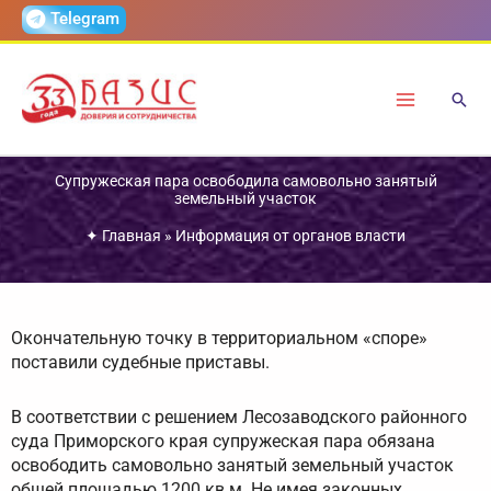
Перейти
Telegram
к
содержимому
Супружеская пара освободила самовольно занятый
земельный участок
✦
Главная
»
Информация от органов власти
Окончательную точку в территориальном «споре»
поставили судебные приставы.
В соответствии с решением Лесозаводского районного
суда Приморского края супружеская пара обязана
освободить самовольно занятый земельный участок
общей площадью 1200 кв.м. Не имея законных