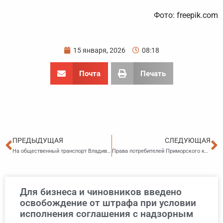
Фото: freepik.com
15 января, 2026
08:18
Почта
Печать
Пред
С
ПРЕДЫДУЩАЯ
СЛЕДУЮЩАЯ
На общественный транспорт Владивостока направят меньше средств
Права потребителей Приморского края будут защищаться в соответствии с региональной программой
Для бизнеса и чиновников введено
освобождение от штрафа при условии
исполнения соглашения с надзорным