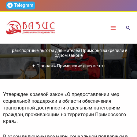
Перейти
Telegram
к
содержимому
Транспортные льготы для жителей Приморья закрепили в
одном законе
✦
Главная
»
Приморские документы
Утвержден краевой закон «О предоставлении мер
социальной поддержки в области обеспечения
транспортной доступности отдельным категориям
граждан, проживающим на территории Приморского
края».
В закон включены все меры социальной поддержки в