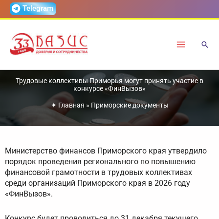
Перейти
Telegram
к
содержимому
Трудовые коллективы Приморья могут принять участие в
конкурсе «ФинВызов»
✦
Главная
»
Приморские документы
Министерство финансов Приморского края утвердило
порядок проведения регионального по повышению
финансовой грамотности в трудовых коллективах
среди организаций Приморского края в 2026 году
«ФинВызов».
Конкурс будет проводиться до 31 декабря текущего