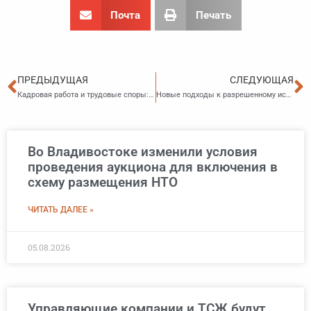
Почта
Печать
Пред
С
ПРЕДЫДУЩАЯ
СЛЕДУЮЩАЯ
Кадровая работа и трудовые споры: судебная практика
Новые подходы к разрешенному использованию земельных участков с 1 марта 2026 года
Во Владивостоке изменили условия
проведения аукциона для включения в
схему размещения НТО
ЧИТАТЬ ДАЛЕЕ »
05.08.2026
Управляющие компании и ТСЖ будут