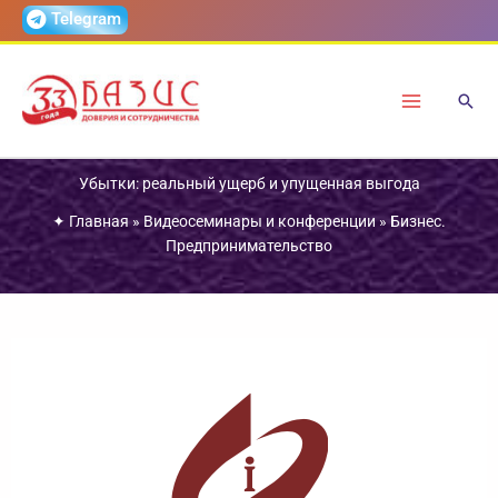
Перейти
Telegram
к
содержимому
Убытки: реальный ущерб и упущенная выгода
✦
Главная
»
Видеосеминары и конференции
»
Бизнес.
Предпринимательство