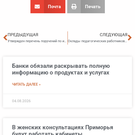
Почта
Печать
Пред
С
ПРЕДЫДУЩАЯ
СЛЕДУЮЩАЯ
Утвержден перечень поручений по итогам летнего визита Президента в Якутию
Оклады педагогических работников Приморья увеличены
Банки обязали раскрывать полную
информацию о продуктах и услугах
ЧИТАТЬ ДАЛЕЕ »
04.08.2026
В женских консультациях Приморья
будут работать кабинеты