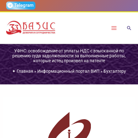
Перейти
Telegram
к
содержимому
УФНС: освобождение от уплаты НДС с взысканной по
решению суда задолженности за выполненные работы,
которые истец произвел на патенте
✦
Главная
»
Информационный портал ВИП
»
Бухгалтеру