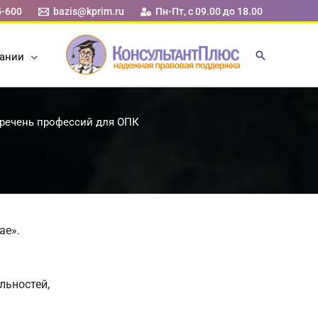
5-600
bazis@kprim.ru
Пн-Пт, с 09.00 до 18.00
ании
еречень профессий для ОПК
ае».
льностей,