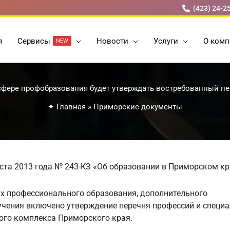
(423) 24-2
я
Cервисы
Новости
Услуги
О комп
NEW
фере профобразования будет утверждать востребованный п
✦
Главная
»
Приморские документы
ста 2013 года № 243-КЗ «Об образовании в Приморском кр
х профессионального образования, дополнительного
чения включено утверждение перечня профессий и специа
ого комплекса Приморского края.