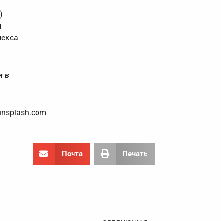
)
и
лекса
и в
unsplash.com
Почта
Печать