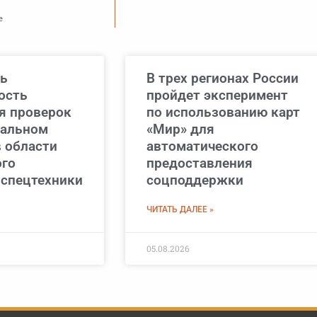
е
ь
В трех регионах России
ость
пройдет эксперимент
я проверок
по использованию карт
нальном
«Мир» для
в области
автоматического
ого
предоставления
 спецтехники
соцподдержки
ЧИТАТЬ ДАЛЕЕ »
05.08.2026