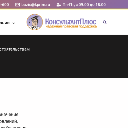
5-600
bazis@kprim.ru
Пн-Пт, с 09.00 до 18.00
ании
стоятельствам
я
значение
овлений,