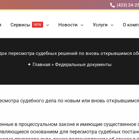
(423) 24-2
я
Cервисы
Новости
Услуги
О комп
NEW
док пересмотра судебных решений по вновь открывшимся об
✦
Главная
»
Федеральные документы
ресмотра судебного дела по новым или вновь открывшимс
енные в процессуальном законе и имеющие существенное 
 являющиеся основанием для пересмотра судебных постан