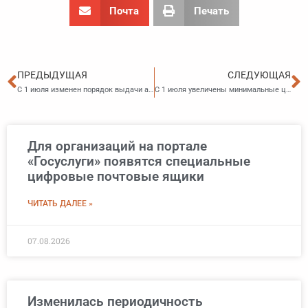
Почта
Печать
Пред
С
ПРЕДЫДУЩАЯ
СЛЕДУЮЩАЯ
С 1 июля изменен порядок выдачи акцизных марок на табачную продукцию
С 1 июля увеличены минимальные цены закупки, поставки и розничной продажи крепкого алкоголя
Для организаций на портале
«Госуслуги» появятся специальные
цифровые почтовые ящики
ЧИТАТЬ ДАЛЕЕ »
07.08.2026
Изменилась периодичность