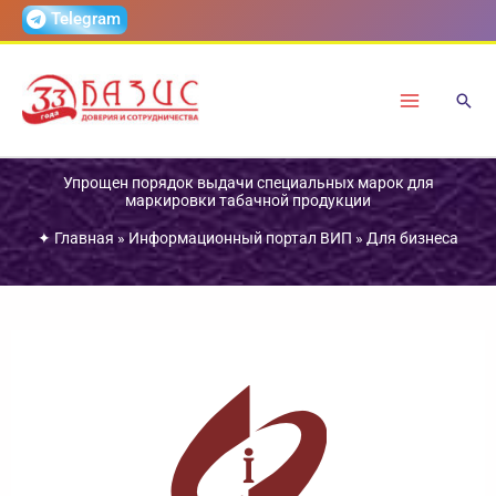
Перейти
Telegram
к
содержимому
Упрощен порядок выдачи специальных марок для
маркировки табачной продукции
✦
Главная
»
Информационный портал ВИП
»
Для бизнеса