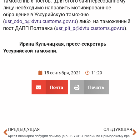
таможенных постов. Для этого заинтересованному
лицу необходимо направить мотивированное
обращение в Уссурийскую таможню
(
usr_odo_p@dvtu.customs.gov.ru
) либо на таможенный
пост ДАПП Полтавка (
usr_plt_p@dvtu.customs.gov.ru
).
Ирина Кульчицкая, пресс-секретарь
Уссурийской таможни.
15 сентября, 2021
11:29
Почта
Печать
Пред
С
ПРЕДЫДУЩАЯ
СЛЕДУЮЩАЯ
Арест иномарки побудил приморца рассчитаться с долговыми обязательствами
В УФНС России по Приморскому краю подвели итоги работы за 7 месяцев 2021 года на заседании расширенной коллегии