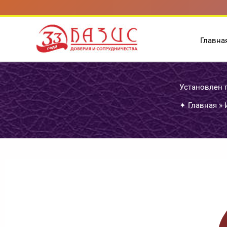
Перейти
к
содержимому
Главна
Установлен 
✦
Главная
»