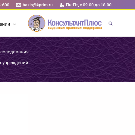
5-600
bazis@kprim.ru
Пн-Пт, с 09.00 до 18.00
ании
исследования
х учреждений