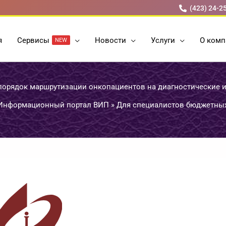
(423) 24-2
я
Cервисы
Новости
Услуги
О комп
NEW
порядок маршрутизации онкопациентов на диагностические 
Информационный портал ВИП
»
Для специалистов бюджетны