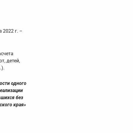
 2022 г. –
асчета
т, детей,
).
ости одного
реализации
вшихся без
рского края»