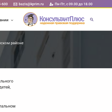
5-600
bazis@kprim.ru
Пн-Пт, с 09.00 до 18.00
ании
айском районе
ального
детей,
ипальном