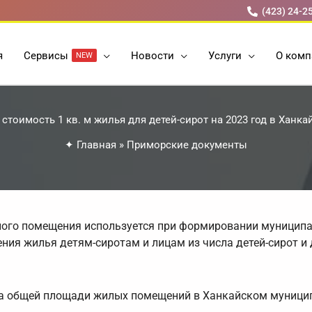
(423) 24-2
я
Cервисы
Новости
Услуги
О комп
NEW
стоимость 1 кв. м жилья для детей-сирот на 2023 год в Ханк
✦
Главная
»
Приморские документы
лого помещения используется при формировании муницип
ия жилья детям-сиротам и лицам из числа детей-сирот и 
тра общей площади жилых помещений в Ханкайском муниц