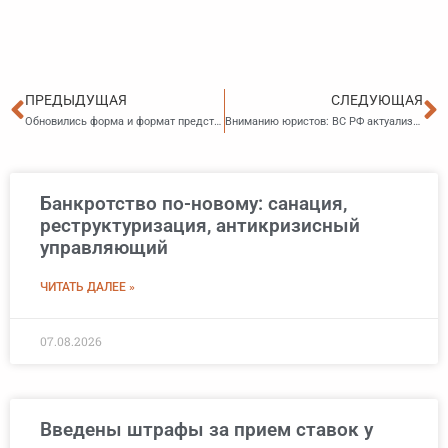
Пред
С
ПРЕДЫДУЩАЯ
СЛЕДУЮЩАЯ
Обновились форма и формат представления сведений об адвокатах
Вниманию юристов: ВС РФ актуализировал разъяснения по вопросам подготовки административного дела к судебному разбирательству в суде первой инстанции
Банкротство по-новому: санация,
реструктуризация, антикризисный
управляющий
ЧИТАТЬ ДАЛЕЕ »
07.08.2026
Введены штрафы за прием ставок у