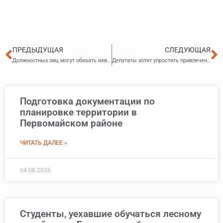
Пред
С
ПРЕДЫДУЩАЯ
СЛЕДУЮЩАЯ
Должностных лиц могут обязать извиняться за неверно выписанные штрафы
Депутаты хотят упростить привлечение к ответственности за жестокость к животным
Подготовка документации по
планировке территории в
Первомайском районе
ЧИТАТЬ ДАЛЕЕ »
04.08.2026
Студенты, уехавшие обучаться лесному